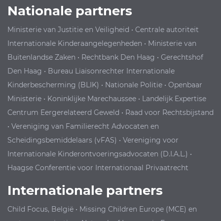
Nationale partners
Ministerie van Justitie en Veiligheid
•
Centrale autoriteit
Internationale Kinderaangelegenheden
•
Ministerie van
Buitenlandse Zaken
•
Rechtbank Den Haag
•
Gerechtshof
Den Haag
•
Bureau Liaisonrechter Internationale
Kinderbescherming (BLIK)
•
Nationale Politie
•
Openbaar
Ministerie
•
Koninklijke Marechaussee
•
Landelijk Expertise
Centrum Eergerelateerd Geweld
•
Raad voor Rechtsbijstand
•
Vereniging van Familierecht Advocaten en
Scheidingsbemiddelaars (vFAS)
•
Vereniging voor
Internationale Kinderontvoeringsadvocaten (D.I.A.L.)
•
Haagse Conferentie voor Internationaal Privaatrecht
Internationale partners
Child Focus, België
•
Missing Children Europe (MCE) en