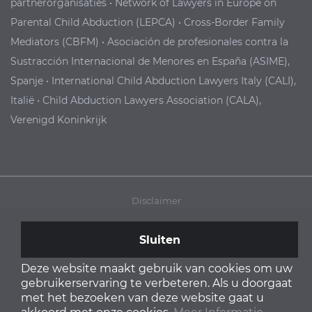
partnerorganisaties
•
Network of Lawyers in Europe on
Parental Child Abduction (LEPCA)
•
Cross-
B
order Family
Mediators
(CBFM)
•
Asociación de profesionales contra la
Sustracción Internacional de Menores
en España (ASIME),
Spanje
•
International Child Abduction Lawyers Italy (CALI),
Italië
•
Child Abduction Lawyers Association (CALA),
Verenigd Koninkrijk
Disclaimer
Privacy
Sluiten
Kind ontvoerd
Child Protection Policy
Deze website maakt gebruik van cookies om uw
gebruikerservaring te verbeteren. Als u doorgaat
met het bezoeken van deze website gaat u